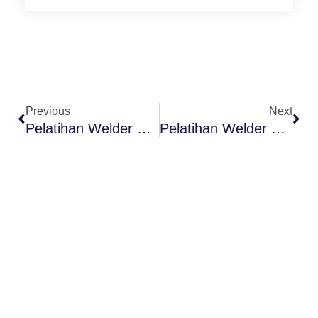
Prev
Nex
Previous
Next
Pelatihan Welder Di Jakarta Selatan Bersertifikat BNSP
Pelatihan Welder Di Jakarta Utara Bersertifikat BNSP