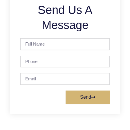
Send Us A
Message
Full
Name
Phone
Email
Send