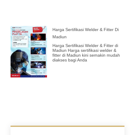
Harga Sertifikasi Welder & Fitter Di
Madiun
Harga Sertifikasi Welder & Fitter di
Madiun Harga sertifikasi welder &
fitter di Madiun kini semakin mudah
diakses bagi Anda