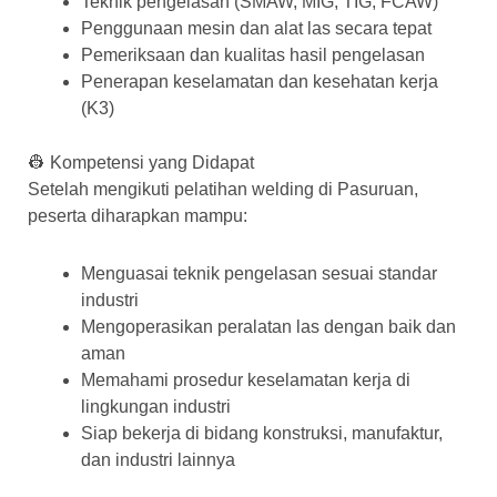
Teknik pengelasan (SMAW, MIG, TIG, FCAW)
Penggunaan mesin dan alat las secara tepat
Pemeriksaan dan kualitas hasil pengelasan
Penerapan keselamatan dan kesehatan kerja
(K3)
👷 Kompetensi yang Didapat
Setelah mengikuti pelatihan welding di Pasuruan,
peserta diharapkan mampu:
Menguasai teknik pengelasan sesuai standar
industri
Mengoperasikan peralatan las dengan baik dan
aman
Memahami prosedur keselamatan kerja di
lingkungan industri
Siap bekerja di bidang konstruksi, manufaktur,
dan industri lainnya