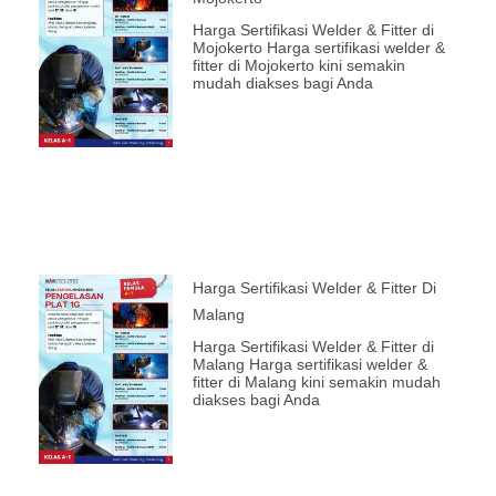
Harga Sertifikasi Welder & Fitter di
Mojokerto Harga sertifikasi welder &
fitter di Mojokerto kini semakin
mudah diakses bagi Anda
Harga Sertifikasi Welder & Fitter Di
Malang
Harga Sertifikasi Welder & Fitter di
Malang Harga sertifikasi welder &
fitter di Malang kini semakin mudah
diakses bagi Anda