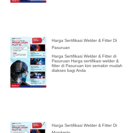
Harga Sertifikasi Welder & Fitter Di
Pasuruan
Harga Sertifikasi Welder & Fitter di
Pasuruan Harga sertifikasi welder &
fitter di Pasuruan kini semakin mudah
diakses bagi Anda
Harga Sertifikasi Welder & Fitter Di
Mojokerto