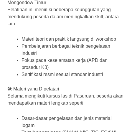
Mongondow Timur
Pelatihan ini memiliki beberapa keunggulan yang
mendukung peserta dalam meningkatkan skill, antara
lain:
Materi teori dan praktik langsung di workshop
Pembelajaran berbagai teknik pengelasan
industri
Fokus pada keselamatan kerja (APD dan
prosedur K3)
Sertifikasi resmi sesuai standar industri
🛠️ Materi yang Dipelajari
Selama mengikuti kursus las di Pasuruan, peserta akan
mendapatkan materi lengkap seperti:
Dasar-dasar pengelasan dan jenis material
logam