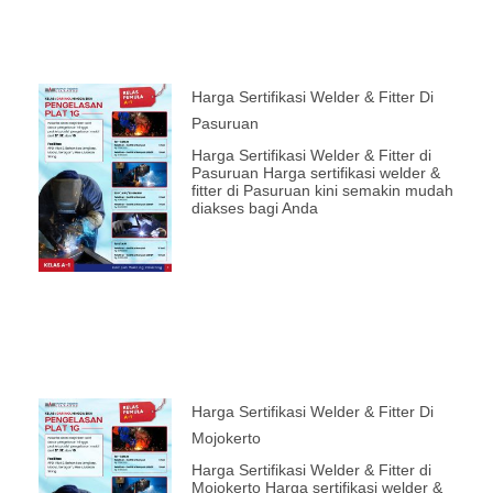
Harga Sertifikasi Welder & Fitter Di
Pasuruan
Harga Sertifikasi Welder & Fitter di
Pasuruan Harga sertifikasi welder &
fitter di Pasuruan kini semakin mudah
diakses bagi Anda
Harga Sertifikasi Welder & Fitter Di
Mojokerto
Harga Sertifikasi Welder & Fitter di
Mojokerto Harga sertifikasi welder &