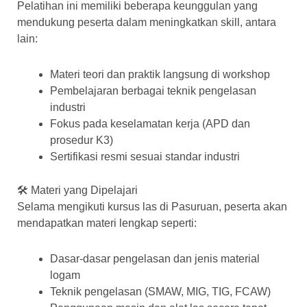
Pelatihan ini memiliki beberapa keunggulan yang
mendukung peserta dalam meningkatkan skill, antara
lain:
Materi teori dan praktik langsung di workshop
Pembelajaran berbagai teknik pengelasan
industri
Fokus pada keselamatan kerja (APD dan
prosedur K3)
Sertifikasi resmi sesuai standar industri
🛠️ Materi yang Dipelajari
Selama mengikuti kursus las di Pasuruan, peserta akan
mendapatkan materi lengkap seperti:
Dasar-dasar pengelasan dan jenis material
logam
Teknik pengelasan (SMAW, MIG, TIG, FCAW)