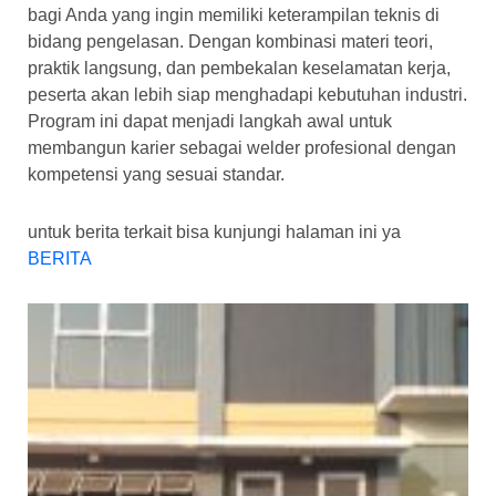
bagi Anda yang ingin memiliki keterampilan teknis di
bidang pengelasan. Dengan kombinasi materi teori,
praktik langsung, dan pembekalan keselamatan kerja,
peserta akan lebih siap menghadapi kebutuhan industri.
Program ini dapat menjadi langkah awal untuk
membangun karier sebagai welder profesional dengan
kompetensi yang sesuai standar.
untuk berita terkait bisa kunjungi halaman ini ya
BERITA