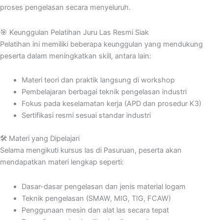
proses pengelasan secara menyeluruh.
🎯 Keunggulan Pelatihan Juru Las Resmi Siak
Pelatihan ini memiliki beberapa keunggulan yang mendukung
peserta dalam meningkatkan skill, antara lain:
Materi teori dan praktik langsung di workshop
Pembelajaran berbagai teknik pengelasan industri
Fokus pada keselamatan kerja (APD dan prosedur K3)
Sertifikasi resmi sesuai standar industri
🛠️ Materi yang Dipelajari
Selama mengikuti kursus las di Pasuruan, peserta akan
mendapatkan materi lengkap seperti:
Dasar-dasar pengelasan dan jenis material logam
Teknik pengelasan (SMAW, MIG, TIG, FCAW)
Penggunaan mesin dan alat las secara tepat