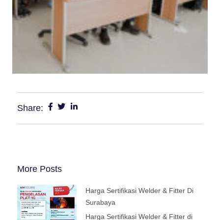
Share:
More Posts
Harga Sertifikasi Welder & Fitter Di
Surabaya
Harga Sertifikasi Welder & Fitter di