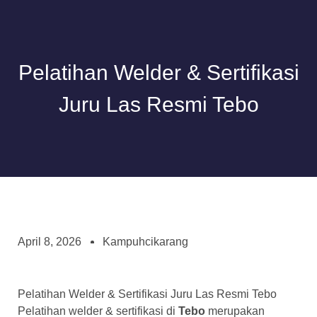
Pelatihan Welder & Sertifikasi
Juru Las Resmi Tebo
April 8, 2026
Kampuhcikarang
Pelatihan Welder & Sertifikasi Juru Las Resmi Tebo
Pelatihan welder & sertifikasi di
Tebo
merupakan