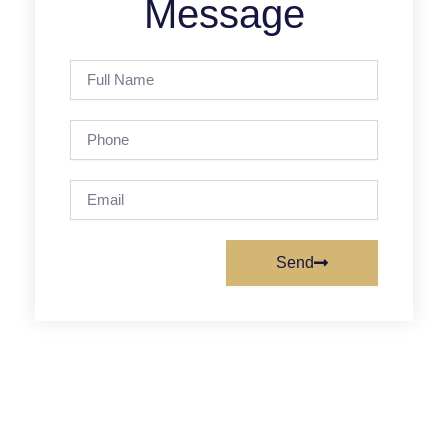
Message
Full
Name
Phone
Email
Send
Prev
Nex