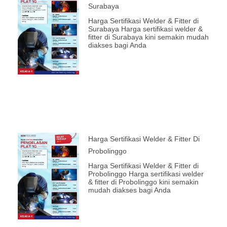
Surabaya
Harga Sertifikasi Welder & Fitter di
Surabaya Harga sertifikasi welder &
fitter di Surabaya kini semakin mudah
diakses bagi Anda
Harga Sertifikasi Welder & Fitter Di
Probolinggo
Harga Sertifikasi Welder & Fitter di
Probolinggo Harga sertifikasi welder
& fitter di Probolinggo kini semakin
mudah diakses bagi Anda