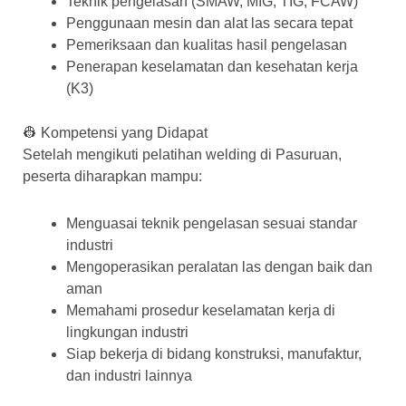
Teknik pengelasan (SMAW, MIG, TIG, FCAW)
Penggunaan mesin dan alat las secara tepat
Pemeriksaan dan kualitas hasil pengelasan
Penerapan keselamatan dan kesehatan kerja
(K3)
👷 Kompetensi yang Didapat
Setelah mengikuti pelatihan welding di Pasuruan,
peserta diharapkan mampu:
Menguasai teknik pengelasan sesuai standar
industri
Mengoperasikan peralatan las dengan baik dan
aman
Memahami prosedur keselamatan kerja di
lingkungan industri
Siap bekerja di bidang konstruksi, manufaktur,
dan industri lainnya