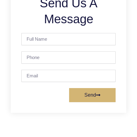
Send Us A
Message
Full
Name
Phone
Email
Send