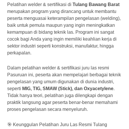
Pelatihan welder & sertifikasi di
Tulang Bawang Barat
merupakan program yang dirancang untuk membantu
peserta menguasai keterampilan pengelasan (welding),
baik untuk pemula maupun yang ingin meningkatkan
kemampuan di bidang teknik las. Program ini sangat
cocok bagi Anda yang ingin memiliki keahlian kerja di
sektor industri seperti konstruksi, manufaktur, hingga
perkapalan.
Dalam pelatihan welder & sertifikasi juru las resmi
Pasuruan ini, peserta akan mempelajari berbagai teknik
pengelasan yang umum digunakan di dunia industri,
seperti
MIG, TIG, SMAW (Stick), dan Oxyacetylene
.
Tidak hanya teori, pelatihan juga dilengkapi dengan
praktik langsung agar peserta benar-benar memahami
proses pengelasan secara menyeluruh.
🎯 Keunggulan Pelatihan Juru Las Resmi Tulang